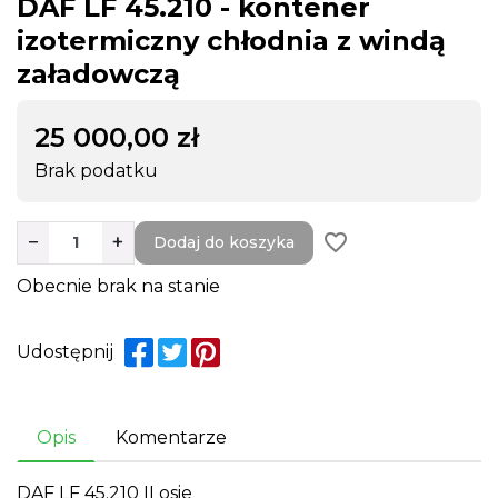
DAF LF 45.210 - kontener
izotermiczny chłodnia z windą
załadowczą
25 000,00 zł
Brak podatku
favorite_border
−
+
Dodaj do koszyka
Obecnie brak na stanie
Udostępnij
Opis
Komentarze
DAF LF 45.210 II osie