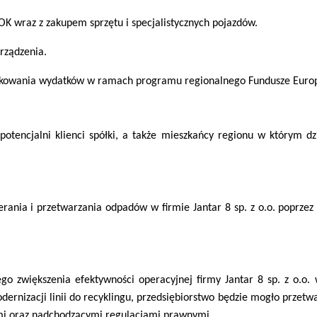
K wraz z zakupem sprzętu i specjalistycznych pojazdów.
rządzenia.
ifikowania wydatków w ramach programu regionalnego Fundusze Europ
potencjalni klienci spółki, a także mieszkańcy regionu w którym d
ierania i przetwarzania odpadów w firmie Jantar 8 sp. z o.o. poprzez
cego zwiększenia efektywności operacyjnej firmy Jantar 8 sp. z o.o
dernizacji linii do recyklingu, przedsiębiorstwo będzie mogło przet
ymi oraz nadchodzącymi regulacjami prawnymi.