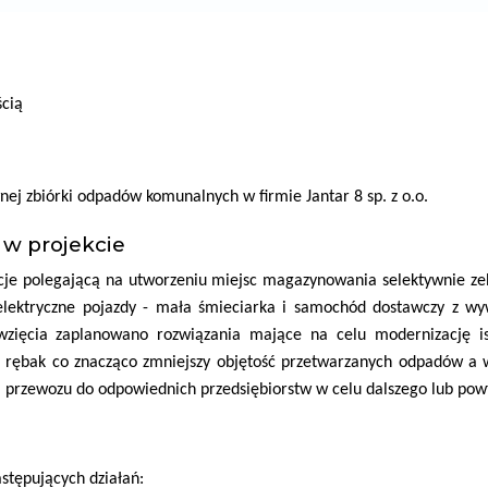
ścią
wnej zbiórki odpadów komunalnych w firmie Jantar 8 sp. z o.o.
 w projekcie
cje polegającą na utworzeniu miejsc magazynowania selektywnie z
ne elektryczne pojazdy - mała śmieciarka i samochód dostawczy z 
wzięcia zaplanowano rozwiązania mające na celu modernizację ist
 i rębak co znacząco zmniejszy objętość przetwarzanych odpadów a 
a, przewozu do odpowiednich przedsiębiorstw w celu dalszego lub po
stępujących działań: