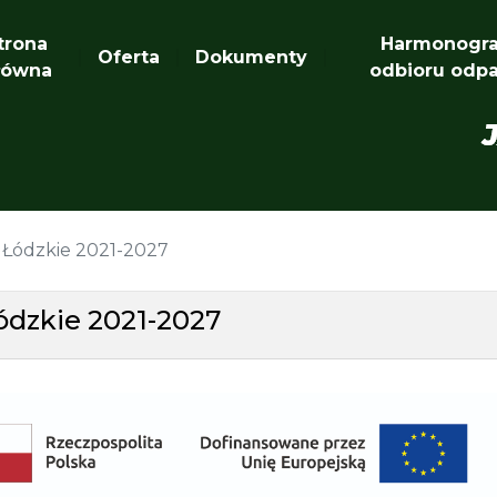
trona
Harmonogr
Oferta
Dokumenty
łówna
odbioru odp
 Łódzkie 2021-2027
ódzkie 2021-2027