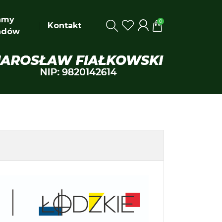
amy
0
Kontakt
adów