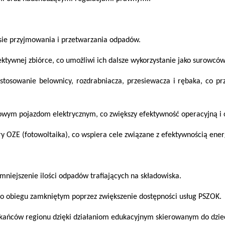
esie przyjmowania i przetwarzania odpadów.
elektywnej zbiórce, co umożliwi ich dalsze wykorzystanie jako surowcó
tosowanie belownicy, rozdrabniacza, przesiewacza i rębaka, co prz
nowym pojazdom elektrycznym, co zwiększy efektywność operacyjną i o
ury OZE (fotowoltaika), co wspiera cele związane z efektywnością ene
mniejszenie ilości odpadów trafiających na składowiska.
o obiegu zamkniętym poprzez zwiększenie dostępności usług PSZOK.
kańców regionu dzięki działaniom edukacyjnym skierowanym do dzieci