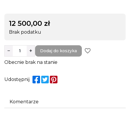
12 500,00 zł
Brak podatku
favorite_border
−
+
Dodaj do koszyka
Obecnie brak na stanie
Udostępnij
Komentarze