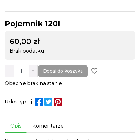
Pojemnik 120l
60,00 zł
Brak podatku
favorite_border
−
+
Dodaj do koszyka
Obecnie brak na stanie
Udostępnij
Opis
Komentarze